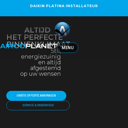
Ga
DAIKIN PLATINA INSTALLATEUR
naar
de
inhoud
ALTIJD
HET PERFECTE
BINNENKLIMAAT
AIRCO
PLANET
MENU
Stil,
energiezuinig
en altijd
afgestemd
op uw wensen
GRATIS OFFERTE AANVRAGEN
SERVICE & ONDERHOUD